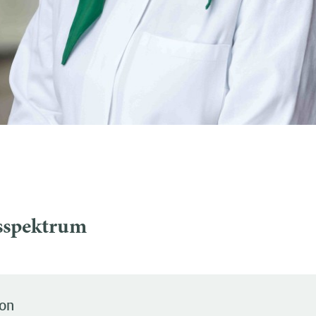
sspektrum
ion