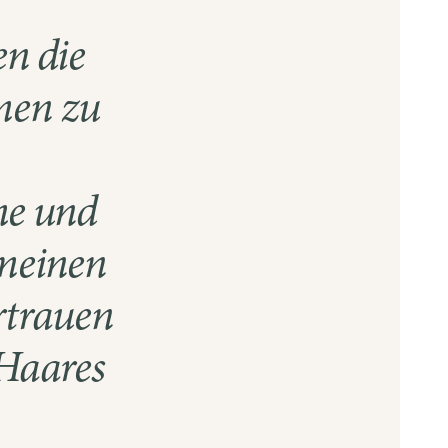
en die
men zu
he und
 meinen
ertrauen
 Haares