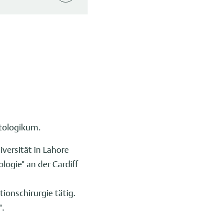
atologikum.
ersität in Lahore
ogie" an der Cardiff
ionschirurgie tätig.
".