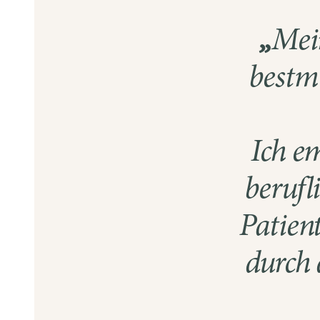
„
Mein
bestm
Ich e
berufl
Patient
durch 