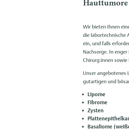
Hauttumore 
Wir bieten Ihnen e
die labortechnische
ein, und falls erfor
Nachsorge. In enger
Chirurg:innen sowie
Unser angebotenes L
gutartigen und bösa
Lipome
Fibrome
Zysten
Plattenepithelka
Basaliome (weiß