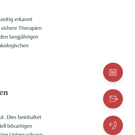
hzeitig erkannt
 sichere Therapien
den langjährigen
nkologischen
en
. Dies beinhaltet
ell bösartigen
eitige Untersuchung