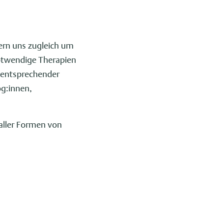
rn uns zugleich um
notwendige Therapien
t entsprechender
og:innen,
aller Formen von