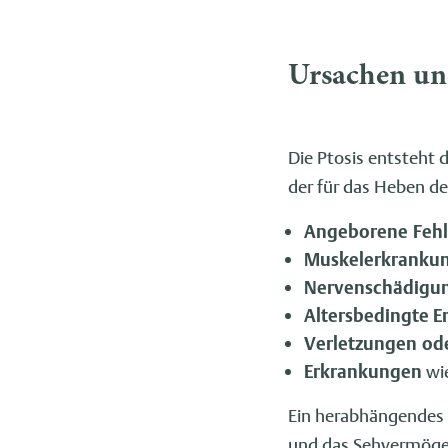
Ursachen un
Die Ptosis entsteht 
der für das Heben de
Angeborene Feh
Muskelerkranku
Nervenschädigu
Altersbedingte
E
Verletzungen od
Erkrankungen
wie
Ein herabhängendes 
und das Sehvermögen 