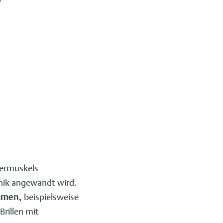
bermuskels
chnik angewandt wird.
ommen,
beispielsweise
rillen mit