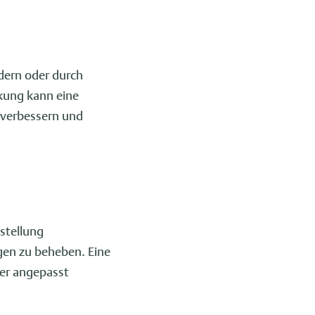
dern oder durch
kung kann eine
n verbessern und
dstellung
gen zu beheben. Eine
der angepasst