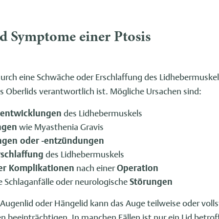
d Symptome einer Ptosis
durch eine Schwäche oder Erschlaffung des Lidhebermuskel
s Oberlids verantwortlich ist. Mögliche Ursachen sind:
lentwicklungen
des Lidhebermuskels
ngen
wie Myasthenia Gravis
ngen oder -entzündungen
rschlaffung
des Lidhebermuskels
er Komplikationen
nach einer
Operation
 Schlaganfälle oder neurologische
Störungen
Augenlid oder Hängelid kann das Auge teilweise oder voll
beeinträchtigen. In manchen Fällen ist nur ein Lid betroff