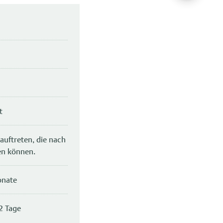
t
auftreten, die nach
en können.
onate
2 Tage