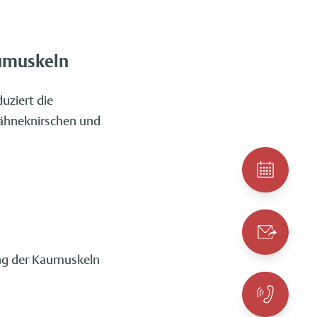
umuskeln
uziert die
Zähneknirschen und
ung der Kaumuskeln