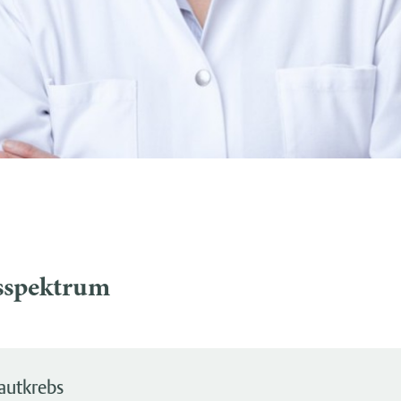
sspektrum
autkrebs