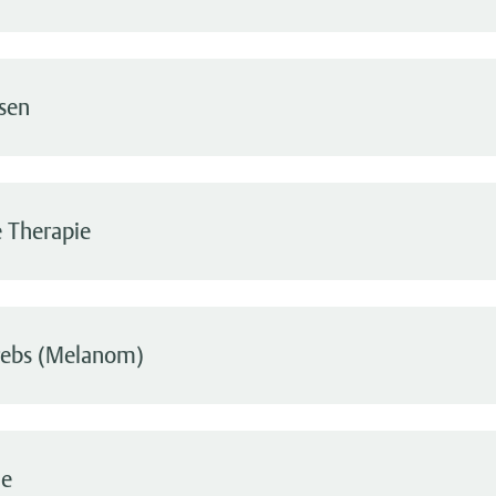
osen
 Therapie
rebs (Melanom)
ge